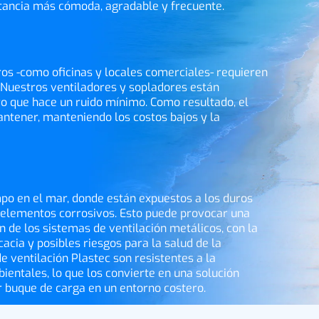
stancia más cómoda, agradable y frecuente.
ros -como oficinas y locales comerciales- requieren
. Nuestros ventiladores y sopladores están
ro que hace un ruido mínimo. Como resultado, el
mantener, manteniendo los costos bajos y la
o en el mar, donde están expuestos a los duros
s elementos corrosivos. Esto puede provocar una
n de los sistemas de ventilación metálicos, con la
cacia y posibles riesgos para la salud de la
e ventilación Plastec son resistentes a la
ientales, lo que los convierte en una solución
r buque de carga en un entorno costero.