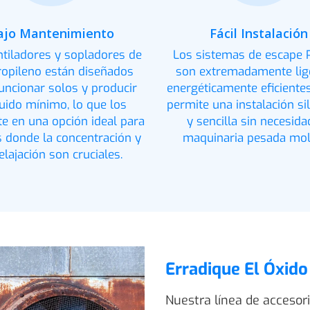
ajo Mantenimiento
Fácil Instalación
ntiladores y sopladores de
Los sistemas de escape 
ropileno están diseñados
son extremadamente lig
uncionar solos y producir
energéticamente eficientes
uido mínimo, lo que los
permite una instalación si
te en una opción ideal para
y sencilla sin necesida
s donde la concentración y
maquinaria pesada mol
relajación son cruciales.
Erradique El Óxido
Nuestra línea de accesor