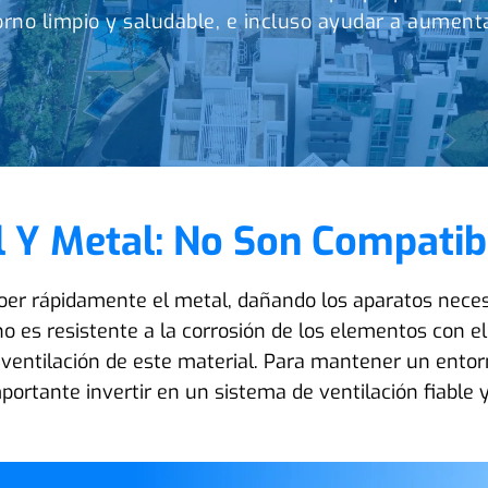
orno limpio y saludable, e incluso ayudar a aumentar
l Y Metal: No Son Compatib
roer rápidamente el metal, dañando los aparatos neces
eno es resistente a la corrosión de los elementos con 
entilación de este material. Para mantener un entorn
mportante invertir en un sistema de ventilación fiable 