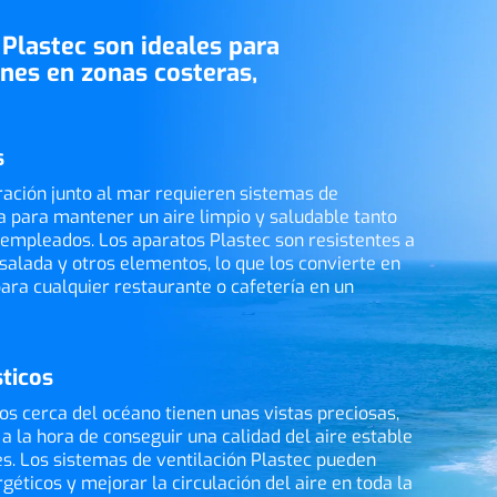
 Plastec son ideales para
ones en zonas costeras,
s
ración junto al mar requieren sistemas de
a para mantener un aire limpio y saludable tanto
 empleados. Los aparatos Plastec son resistentes a
 salada y otros elementos, lo que los convierte en
para cualquier restaurante o cafetería en un
sticos
cos cerca del océano tienen unas vistas preciosas,
a la hora de conseguir una calidad del aire estable
s. Los sistemas de ventilación Plastec pueden
géticos y mejorar la circulación del aire en toda la