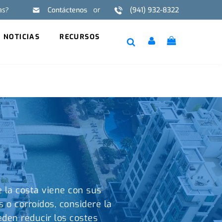
as?
or
Contáctenos
(941) 932-8322
EN
FR
NOTICIAS
RECURSOS
 la costa viene con sus
s o corroídos, considere la
eden reducir los costes