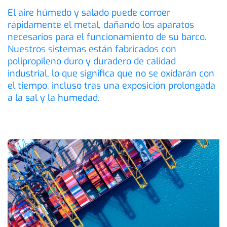
El aire húmedo y salado puede corroer
rápidamente el metal, dañando los aparatos
necesarios para el funcionamiento de su barco.
Nuestros sistemas están fabricados con
polipropileno duro y duradero de calidad
industrial, lo que significa que no se oxidarán con
el tiempo, incluso tras una exposición prolongada
a la sal y la humedad.