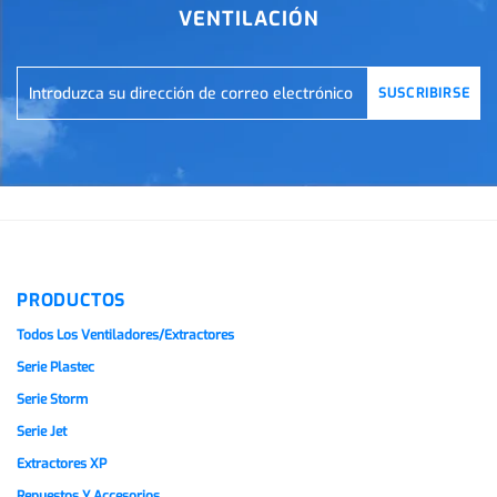
VENTILACIÓN
SUSCRIBIRSE
PRODUCTOS
Todos Los Ventiladores/extractores
Serie Plastec
Serie Storm
Serie Jet
Extractores XP
Repuestos Y Accesorios