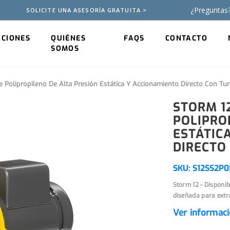
¿Preguntas
SOLICITE UNA ASESORÍA GRATUITA >
ACIONES
QUIÉNES
FAQS
CONTACTO
SOMOS
e Polipropileno De Alta Presión Estática Y Accionamiento Directo Con Tu
STORM 1
POLIPRO
ESTÁTIC
DIRECTO
SKU:
S12SS2P0
Storm 12 - Disponib
diseñada para extra
Ver informac