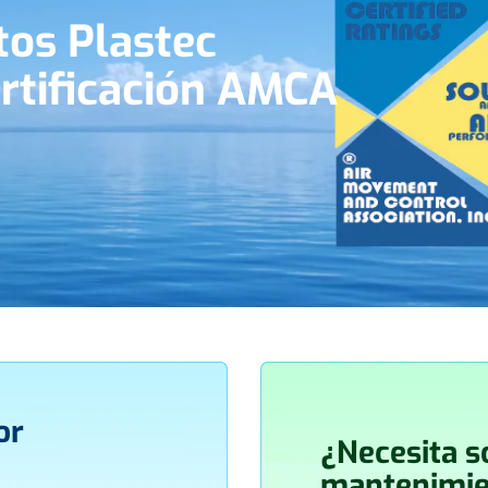
tos Plastec
ertificación AMCA
or
¿Necesita s
mantenimie