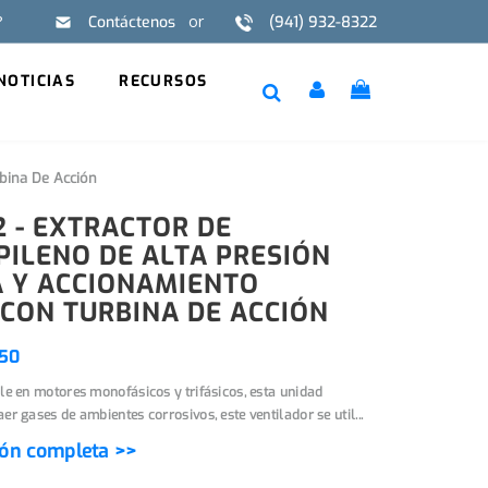
?
or
Contáctenos
(941) 932-8322
EN
FR
NOTICIAS
RECURSOS
rbina De Acción
2 - EXTRACTOR DE
PILENO DE ALTA PRESIÓN
A Y ACCIONAMIENTO
 CON TURBINA DE ACCIÓN
50
le en motores monofásicos y trifásicos, esta unidad
er gases de ambientes corrosivos, este ventilador se util...
ión completa >>