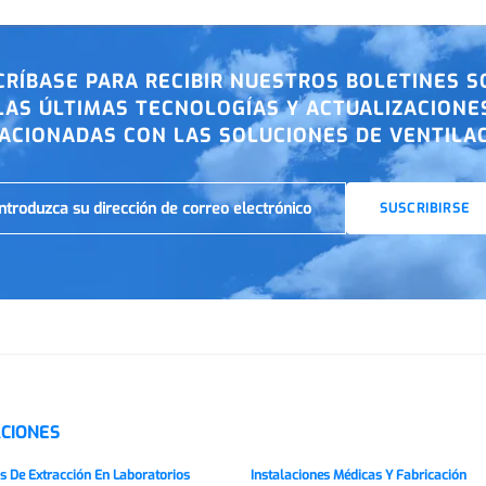
CRÍBASE PARA RECIBIR NUESTROS BOLETINES S
LAS ÚLTIMAS TECNOLOGÍAS Y ACTUALIZACIONE
ACIONADAS CON LAS SOLUCIONES DE VENTILA
SUSCRIBIRSE
ACIONES
 De Extracción En Laboratorios
Instalaciones Médicas Y Fabricación