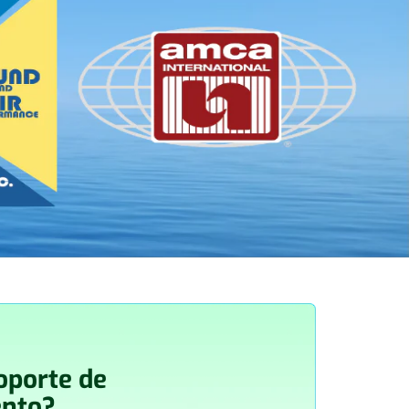
oporte de
nto?