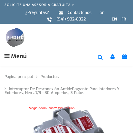
SOLICITE UNA ASESORÍA GRATUITA >
¿Preguntas?
or
Contáctenos
EN
FR
(941) 932-8322
Menú
Página principal
Productos
Interruptor De Desconexión Antideflagrante Para Interiores Y
Exteriores, Nema7/9 - 30 Amperios, 3 Polos
Magic Zoom Plus™ trial version