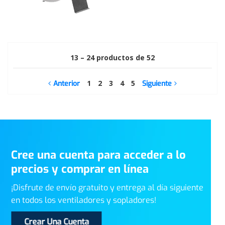
13 – 24 productos de 52
1
2
3
4
5
Anterior
Siguiente
Cree una cuenta para acceder a lo
precios y comprar en línea
¡Disfrute de envío gratuito y entrega al día siguiente
en todos los ventiladores y sopladores!
Crear Una Cuenta